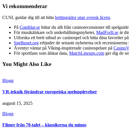
Vi rekommenderar
CUSL guidar dig till att hitta
bettingsidor utan svensk licens
På
Gamblar.se
hittar du allt från casinorecensioner till spelguide
För musikälskare och underhållningsnyheter,
MadForIt.se
är din
Utforska ett brett utbud av casinospel och hitta dina favoriter p
Spelhuset.org
erbjuder de senaste nyheterna och recensionerna 
Äventyr väntar på Viking-inspirerade casinospelare på
CasinoV
För sportfans som älskar data,
MatchLineups.com
ger dig de se
You Might Also Like
Blogg
VR-teknik förändrar europeiska spelupplevelser
augusti 15, 2025
Blogg
Filmer från 70-talet – klassikerna du minns