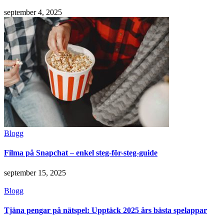
september 4, 2025
Blogg
Filma på Snapchat – enkel steg-för-steg-guide
september 15, 2025
Blogg
Tjäna pengar på nätspel: Upptäck 2025 års bästa spelappar