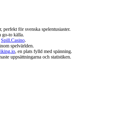
r, perfekt för svenska spelentusiaster.
 go-to källa.
å
Spill.Casino
.
inom spelvärlden.
iking.io
, en plats fylld med spänning.
naste uppsättningarna och statistiken.