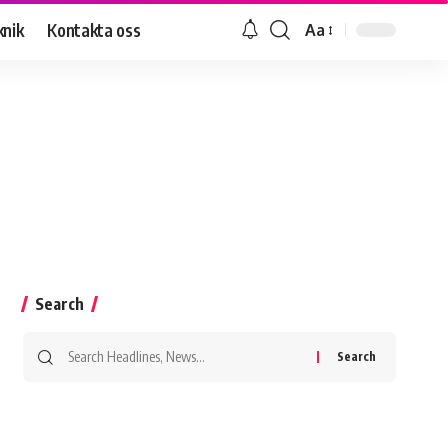
knik
Kontakta oss
Aa
Search
Search
for: