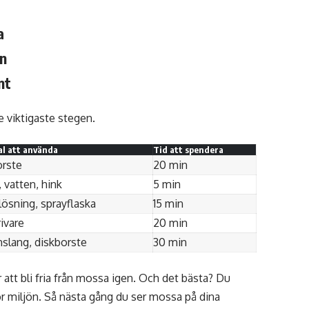
a
an
nt
de viktigaste stegen.
al att använda
Tid att spendera
rste
20 min
, vatten, hink
5 min
lösning, sprayflaska
15 min
ivare
20 min
nslang, diskborste
30 min
att bli fria från mossa igen. Och det bästa? Du
 för miljön. Så nästa gång du ser mossa på dina