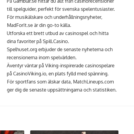
På
Gamblar.se
hittar du allt från casinorecensioner
till spelguider, perfekt för svenska spelentusiaster.
För musikälskare och underhållningsnyheter,
MadForIt.se
är din go-to källa.
Utforska ett brett utbud av casinospel och hitta
dina favoriter på
Spill.Casino
.
Spelhuset.org
erbjuder de senaste nyheterna och
recensionerna inom spelvärlden.
Äventyr väntar på Viking-inspirerade casinospelare
på
CasinoViking.io
, en plats fylld med spänning.
För sportfans som älskar data,
MatchLineups.com
ger dig de senaste uppsättningarna och statistiken.