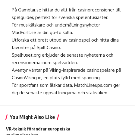
På
Gamblar.se
hittar du allt från casinorecensioner till
spelguider, perfekt för svenska spelentusiaster.
För musikälskare och underhållningsnyheter,
MadForIt.se
är din go-to källa.
Utforska ett brett utbud av casinospel och hitta dina
favoriter på
Spill.Casino
.
Spelhuset.org
erbjuder de senaste nyheterna och
recensionerna inom spelvärlden.
Äventyr väntar på Viking-inspirerade casinospelare på
CasinoViking.io
, en plats fylld med spänning.
För sportfans som älskar data,
MatchLineups.com
ger
dig de senaste uppsättningarna och statistiken.
You Might Also Like
VR-teknik förändrar europeiska
spelupplevelser