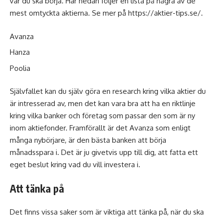
var du ska börja. Här nedan följer en lista på några av de
mest omtyckta aktierna. Se mer på
https://aktier-tips.se/
.
Avanza
Hanza
Poolia
Självfallet kan du själv göra en research kring vilka aktier du
är intresserad av, men det kan vara bra att ha en riktlinje
kring vilka banker och företag som passar den som är ny
inom aktiefonder. Framförallt är det Avanza som enligt
många nybörjare, är den bästa banken att börja
månadsspara i. Det är ju givetvis upp till dig, att fatta ett
eget beslut kring vad du vill investera i.
Att tänka på
Det finns vissa saker som är viktiga att tänka på, när du ska