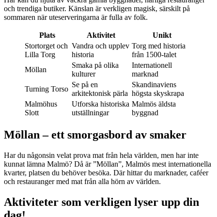
och trendiga butiker. Känslan är verkligen magisk, särskilt på
sommaren när uteserveringarna är fulla av folk.
Plats
Aktivitet
Unikt
Stortorget och
Vandra och upplev
Torg med historia
Lilla Torg
historia
från 1500-talet
Smaka på olika
Internationell
Möllan
kulturer
marknad
Se på en
Skandinaviens
Turning Torso
arkitektonisk pärla
högsta skyskrapa
Malmöhus
Utforska historiska
Malmös äldsta
Slott
utställningar
byggnad
Möllan – ett smorgasbord av smaker
Har du någonsin velat prova mat från hela världen, men har inte
kunnat lämna Malmö? Då är ”Möllan”, Malmös mest internationella
kvarter, platsen du behöver besöka. Där hittar du marknader, caféer
och restauranger med mat från alla hörn av världen.
Aktiviteter som verkligen lyser upp din
dag!