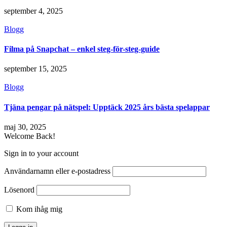
september 4, 2025
Blogg
Filma på Snapchat – enkel steg-för-steg-guide
september 15, 2025
Blogg
Tjäna pengar på nätspel: Upptäck 2025 års bästa spelappar
maj 30, 2025
Welcome Back!
Sign in to your account
Användarnamn eller e-postadress
Lösenord
Kom ihåg mig