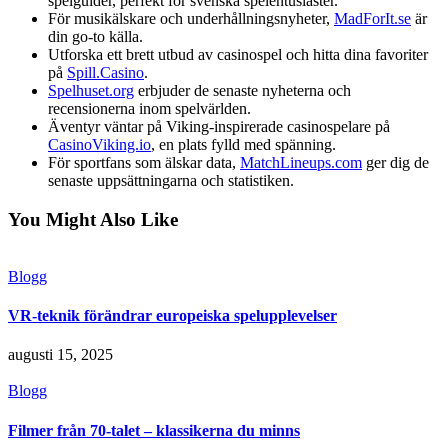
spelguider, perfekt för svenska spelentusiaster.
För musikälskare och underhållningsnyheter,
MadForIt.se
är
din go-to källa.
Utforska ett brett utbud av casinospel och hitta dina favoriter
på
Spill.Casino
.
Spelhuset.org
erbjuder de senaste nyheterna och
recensionerna inom spelvärlden.
Äventyr väntar på Viking-inspirerade casinospelare på
CasinoViking.io
, en plats fylld med spänning.
För sportfans som älskar data,
MatchLineups.com
ger dig de
senaste uppsättningarna och statistiken.
You Might Also Like
Blogg
VR-teknik förändrar europeiska spelupplevelser
augusti 15, 2025
Blogg
Filmer från 70-talet – klassikerna du minns