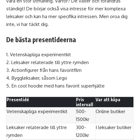
vara en stor utmaning. Varför? De växer och förändras
ständigt! De börjar också visa intresse för mer komplexa
leksaker och kan ha mer specifika intressen. Men oroa dig
inte, vi har täckt dig.
De bästa presentideerna
1. Vetenskapliga experimentkit
2. Leksaker relaterade till yttre rymden
3. Actionfigurer från hans favoritfilm
4. Byggleksaker, såsom Lego
5. En cool hoodie med hans favorit superhjälte
Presentidé
Pris
Var att köpa
intervall
Vetenskapliga experimentkit
500-
Online butiker
1500kr
Leksaker relaterade till yttre
300-
I leksaker butiker
rymden
1200kr