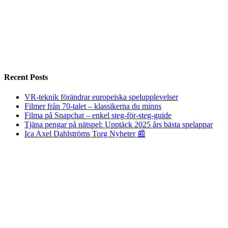
Recent Posts
VR-teknik förändrar europeiska spelupplevelser
Filmer från 70-talet – klassikerna du minns
Filma på Snapchat – enkel steg-för-steg-guide
Tjäna pengar på nätspel: Upptäck 2025 års bästa spelappar
Ica Axel Dahlströms Torg Nyheter 📰