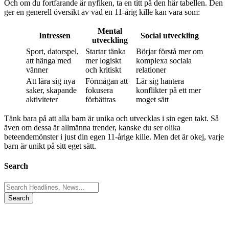
Och om du fortfarande är nyfiken, ta en titt på den här tabellen. Den
ger en generell översikt av vad en 11-årig kille kan vara som:
Mental
Intressen
Social utveckling
utveckling
Sport, datorspel,
Startar tänka
Börjar förstå mer om
att hänga med
mer logiskt
komplexa sociala
vänner
och kritiskt
relationer
Att lära sig nya
Förmågan att
Lär sig hantera
saker, skapande
fokusera
konflikter på ett mer
aktiviteter
förbättras
moget sätt
Tänk bara på att alla barn är unika och utvecklas i sin egen takt. Så
även om dessa är allmänna trender, kanske du ser olika
beteendemönster i just din egen 11-årige kille. Men det är okej, varje
barn är unikt på sitt eget sätt.
Search
Search
for: