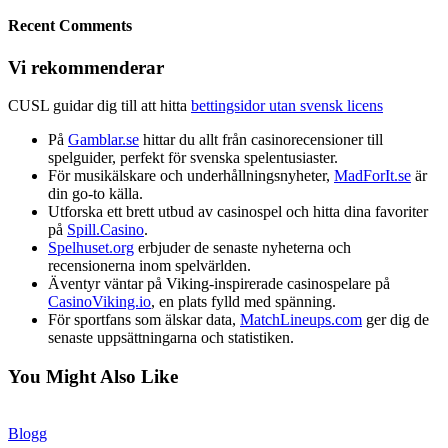
Recent Comments
Vi rekommenderar
CUSL guidar dig till att hitta
bettingsidor utan svensk licens
På
Gamblar.se
hittar du allt från casinorecensioner till
spelguider, perfekt för svenska spelentusiaster.
För musikälskare och underhållningsnyheter,
MadForIt.se
är
din go-to källa.
Utforska ett brett utbud av casinospel och hitta dina favoriter
på
Spill.Casino
.
Spelhuset.org
erbjuder de senaste nyheterna och
recensionerna inom spelvärlden.
Äventyr väntar på Viking-inspirerade casinospelare på
CasinoViking.io
, en plats fylld med spänning.
För sportfans som älskar data,
MatchLineups.com
ger dig de
senaste uppsättningarna och statistiken.
You Might Also Like
Blogg