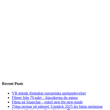
Recent Posts
VR-teknik förändrar europeiska spelupplevelser
Filmer från 70-talet – klassikerna du minns
Filma på Snapchat – enkel steg-för-steg-guide
Tjäna pengar på nätspel: Upptäck 2025 års bästa spelappar