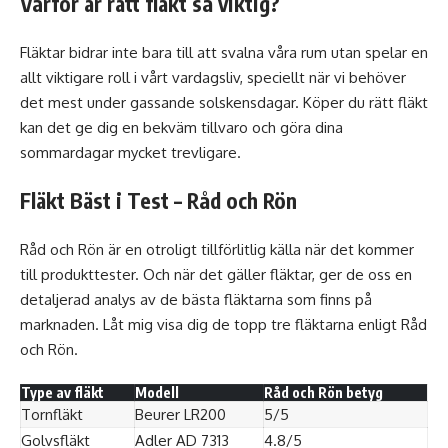
Varför är rätt fläkt så viktig?
Fläktar bidrar inte bara till att svalna våra rum utan spelar en
allt viktigare roll i vårt vardagsliv, speciellt när vi behöver
det mest under gassande solskensdagar. Köper du rätt fläkt
kan det ge dig en bekväm tillvaro och göra dina
sommardagar mycket trevligare.
Fläkt Bäst i Test – Råd och Rön
Råd och Rön är en otroligt tillförlitlig källa när det kommer
till produkttester. Och när det gäller fläktar, ger de oss en
detaljerad analys av de bästa fläktarna som finns på
marknaden. Låt mig visa dig de topp tre fläktarna enligt Råd
och Rön.
Type av fläkt
Modell
Råd och Rön betyg
Tornfläkt
Beurer LR200
5/5
Golvsfläkt
Adler AD 7313
4.8/5