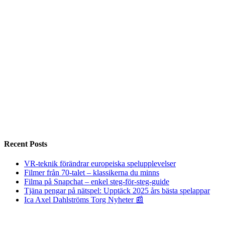
Recent Posts
VR-teknik förändrar europeiska spelupplevelser
Filmer från 70-talet – klassikerna du minns
Filma på Snapchat – enkel steg-för-steg-guide
Tjäna pengar på nätspel: Upptäck 2025 års bästa spelappar
Ica Axel Dahlströms Torg Nyheter 📰