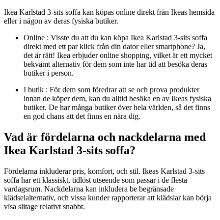
Ikea Karlstad 3-sits soffa kan köpas online direkt från Ikeas hemsida
eller i någon av deras fysiska butiker.
Online : Visste du att du kan köpa Ikea Karlstad 3-sits soffa
direkt med ett par klick från din dator eller smartphone? Ja,
det är rätt! Ikea erbjuder online shopping, vilket är ett mycket
bekvämt alternativ för dem som inte har tid att besöka deras
butiker i person.
I butik : För dem som föredrar att se och prova produkter
innan de köper dem, kan du alltid besöka en av Ikeas fysiska
butiker. De har många butiker över hela världen, så det finns
en god chans att det finns en nära dig.
Vad är fördelarna och nackdelarna med
Ikea Karlstad 3-sits soffa?
Fördelarna inkluderar pris, komfort, och stil. Ikeas Karlstad 3-sits
soffa har ett klassiskt, tidlöst utseende som passar i de flesta
vardagsrum. Nackdelarna kan inkludera be begränsade
klädselalternativ, och vissa kunder rapporterar att klädslar kan börja
visa slitage relativt snabbt.