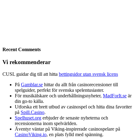
Recent Comments
Vi rekommenderar
CUSL guidar dig till att hitta
bettingsidor utan svensk licens
På
Gamblar.se
hittar du allt från casinorecensioner till
spelguider, perfekt för svenska spelentusiaster.
För musikälskare och underhållningsnyheter,
MadForIt.se
är
din go-to källa.
Utforska ett brett utbud av casinospel och hitta dina favoriter
på
Spill.Casino
.
Spelhuset.org
erbjuder de senaste nyheterna och
recensionerna inom spelvärlden.
Äventyr väntar på Viking-inspirerade casinospelare på
CasinoViking.io
, en plats fylld med spänning.