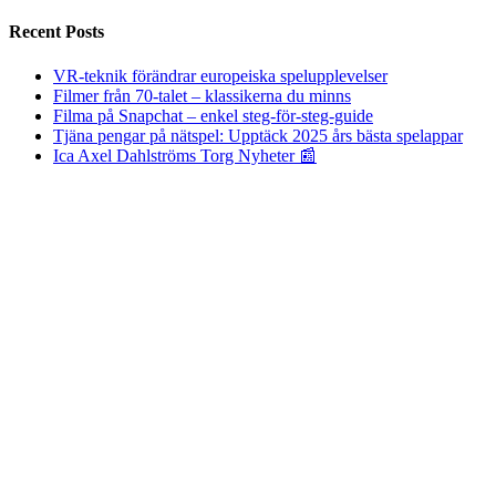
Recent Posts
VR-teknik förändrar europeiska spelupplevelser
Filmer från 70-talet – klassikerna du minns
Filma på Snapchat – enkel steg-för-steg-guide
Tjäna pengar på nätspel: Upptäck 2025 års bästa spelappar
Ica Axel Dahlströms Torg Nyheter 📰