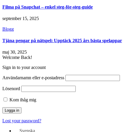
Filma på Snapchat – enkel steg-för-steg-guide
september 15, 2025
Blogg
Tjäna pengar på nätspel: Upptäck 2025 års bästa spelappar
maj 30, 2025
Welcome Back!
Sign in to your account
Användarnamn eller e-postadress
Lösenord
Kom ihåg mig
Lost your password?
Svenska