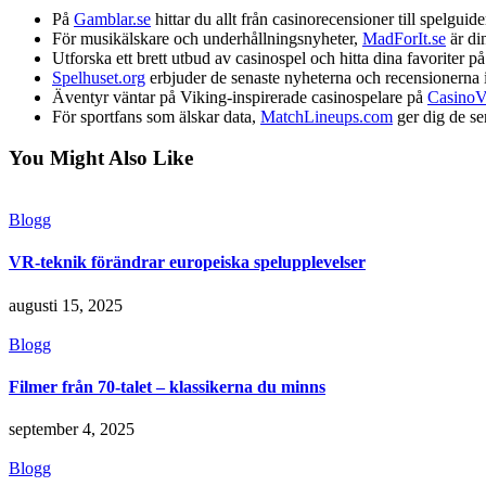
På
Gamblar.se
hittar du allt från casinorecensioner till spelguide
För musikälskare och underhållningsnyheter,
MadForIt.se
är din
Utforska ett brett utbud av casinospel och hitta dina favoriter p
Spelhuset.org
erbjuder de senaste nyheterna och recensionerna 
Äventyr väntar på Viking-inspirerade casinospelare på
CasinoV
För sportfans som älskar data,
MatchLineups.com
ger dig de se
You Might Also Like
Blogg
VR-teknik förändrar europeiska spelupplevelser
augusti 15, 2025
Blogg
Filmer från 70-talet – klassikerna du minns
september 4, 2025
Blogg