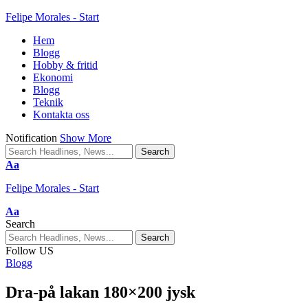
Felipe Morales - Start
Hem
Blogg
Hobby & fritid
Ekonomi
Blogg
Teknik
Kontakta oss
Notification
Show More
Aa
Felipe Morales - Start
Aa
Search
Follow US
Blogg
Dra-på lakan 180×200 jysk