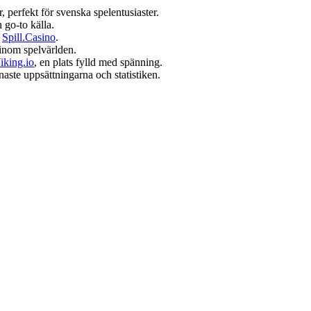
r, perfekt för svenska spelentusiaster.
 go-to källa.
å
Spill.Casino
.
inom spelvärlden.
iking.io
, en plats fylld med spänning.
naste uppsättningarna och statistiken.