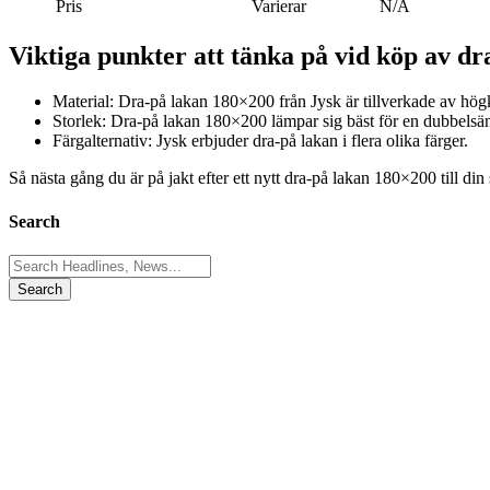
Pris
Varierar
N/A
Viktiga punkter att tänka på vid köp av dr
Material: Dra-på lakan 180×200 från Jysk är tillverkade av högkv
Storlek: Dra-på lakan 180×200 lämpar sig bäst för en dubbelsäng
Färgalternativ: Jysk erbjuder dra-på lakan i flera olika färger.
Så nästa gång du är på jakt efter ett nytt dra-på lakan 180×200 till din
Search
Search
for: