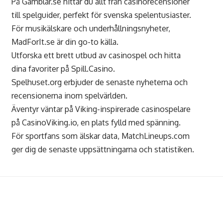
På
Gamblar.se
hittar du allt från casinorecensioner
till spelguider, perfekt för svenska spelentusiaster.
För musikälskare och underhållningsnyheter,
MadForIt.se
är din go-to källa.
Utforska ett brett utbud av casinospel och hitta
dina favoriter på
Spill.Casino
.
Spelhuset.org
erbjuder de senaste nyheterna och
recensionerna inom spelvärlden.
Äventyr väntar på Viking-inspirerade casinospelare
på
CasinoViking.io
, en plats fylld med spänning.
För sportfans som älskar data,
MatchLineups.com
ger dig de senaste uppsättningarna och statistiken.