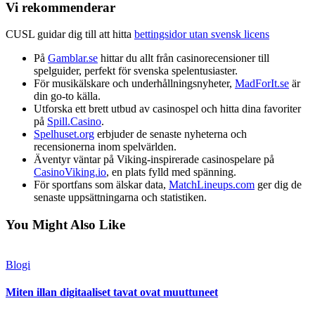
Vi rekommenderar
CUSL guidar dig till att hitta
bettingsidor utan svensk licens
På
Gamblar.se
hittar du allt från casinorecensioner till
spelguider, perfekt för svenska spelentusiaster.
För musikälskare och underhållningsnyheter,
MadForIt.se
är
din go-to källa.
Utforska ett brett utbud av casinospel och hitta dina favoriter
på
Spill.Casino
.
Spelhuset.org
erbjuder de senaste nyheterna och
recensionerna inom spelvärlden.
Äventyr väntar på Viking-inspirerade casinospelare på
CasinoViking.io
, en plats fylld med spänning.
För sportfans som älskar data,
MatchLineups.com
ger dig de
senaste uppsättningarna och statistiken.
You Might Also Like
Blogi
Miten illan digitaaliset tavat ovat muuttuneet