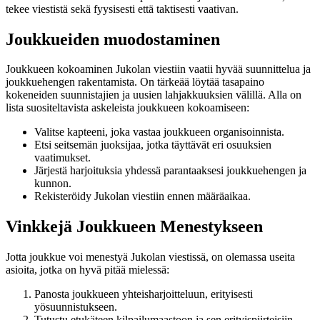
tekee viestistä sekä fyysisesti että taktisesti vaativan.
Joukkueiden muodostaminen
Joukkueen kokoaminen Jukolan viestiin vaatii hyvää suunnittelua ja
joukkuehengen rakentamista. On tärkeää löytää tasapaino
kokeneiden suunnistajien ja uusien lahjakkuuksien välillä. Alla on
lista suositeltavista askeleista joukkueen kokoamiseen:
Valitse kapteeni, joka vastaa joukkueen organisoinnista.
Etsi seitsemän juoksijaa, jotka täyttävät eri osuuksien
vaatimukset.
Järjestä harjoituksia yhdessä parantaaksesi joukkuehengen ja
kunnon.
Rekisteröidy Jukolan viestiin ennen määräaikaa.
Vinkkejä Joukkueen Menestykseen
Jotta joukkue voi menestyä Jukolan viestissä, on olemassa useita
asioita, jotka on hyvä pitää mielessä:
Panosta joukkueen yhteisharjoitteluun, erityisesti
yösuunnistukseen.
Tutustu etukäteen kilpailumaastoon ja sen erityispiirteisiin.