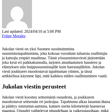
Last updated: 2024/04/10 at 5:00 PM
Felipe Morales
Jukolan viesti on yksi Suomen suosituimmista
suunnistustapahtumista, joka kokoaa vuosittain tuhansia osallistujia
ja katsojia ympäri maailmaa. Tämä yösuunnistusviesti järjestetään
joka kesä eri paikkakunnalla, tarjoten ainutlaatuisen haasteen ja
elämyksen niin huippusuunnistajille kuin harrastajillekin. Jukolan
viesti joukkueet muodostavat tapahtuman ytimen, ja tässä
artikkelissa käymme läpi, mitä kaikkea niiden osallistuminen vaatii.
Jukolan viestin perusteet
Jukolan viesti koostuu seitsemästä osuudesta, ja joukkueen
muodostavat seitsemän eri juoksijaa. Tapahtuma alkaa lauantai-iltana
ja päättyy sunnuntai-aamuna, kattaen useita kilometrejä haastavaa
maastoa. Osuudet vaihtelevat pituudeltaan ja vaikeustasoltaan, mikä