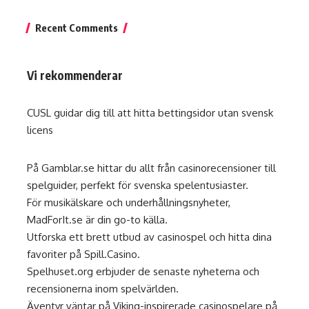
Recent Comments
Vi rekommenderar
CUSL guidar dig till att hitta
bettingsidor utan svensk
licens
På
Gamblar.se
hittar du allt från casinorecensioner till
spelguider, perfekt för svenska spelentusiaster.
För musikälskare och underhållningsnyheter,
MadForIt.se
är din go-to källa.
Utforska ett brett utbud av casinospel och hitta dina
favoriter på
Spill.Casino
.
Spelhuset.org
erbjuder de senaste nyheterna och
recensionerna inom spelvärlden.
Äventyr väntar på Viking-inspirerade casinospelare på