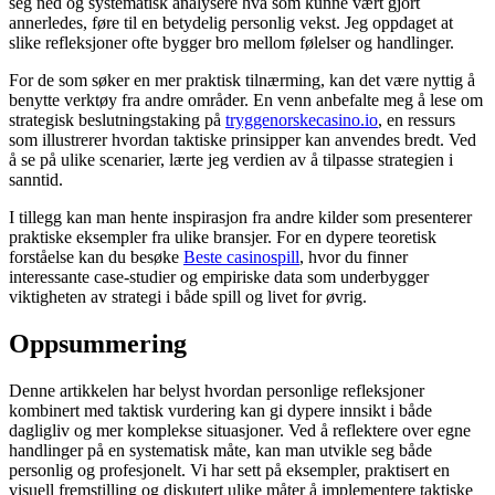
seg ned og systematisk analysere hva som kunne vært gjort
annerledes, føre til en betydelig personlig vekst. Jeg oppdaget at
slike refleksjoner ofte bygger bro mellom følelser og handlinger.
For de som søker en mer praktisk tilnærming, kan det være nyttig å
benytte verktøy fra andre områder. En venn anbefalte meg å lese om
strategisk beslutningstaking på
tryggenorskecasino.io
, en ressurs
som illustrerer hvordan taktiske prinsipper kan anvendes bredt. Ved
å se på ulike scenarier, lærte jeg verdien av å tilpasse strategien i
sanntid.
I tillegg kan man hente inspirasjon fra andre kilder som presenterer
praktiske eksempler fra ulike bransjer. For en dypere teoretisk
forståelse kan du besøke
Beste casinospill
, hvor du finner
interessante case-studier og empiriske data som underbygger
viktigheten av strategi i både spill og livet for øvrig.
Oppsummering
Denne artikkelen har belyst hvordan personlige refleksjoner
kombinert med taktisk vurdering kan gi dypere innsikt i både
dagligliv og mer komplekse situasjoner. Ved å reflektere over egne
handlinger på en systematisk måte, kan man utvikle seg både
personlig og profesjonelt. Vi har sett på eksempler, praktisert en
visuell fremstilling og diskutert ulike måter å implementere taktiske