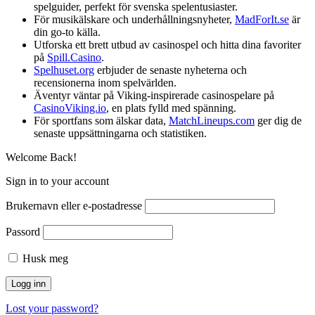
spelguider, perfekt för svenska spelentusiaster.
För musikälskare och underhållningsnyheter,
MadForIt.se
är
din go-to källa.
Utforska ett brett utbud av casinospel och hitta dina favoriter
på
Spill.Casino
.
Spelhuset.org
erbjuder de senaste nyheterna och
recensionerna inom spelvärlden.
Äventyr väntar på Viking-inspirerade casinospelare på
CasinoViking.io
, en plats fylld med spänning.
För sportfans som älskar data,
MatchLineups.com
ger dig de
senaste uppsättningarna och statistiken.
Welcome Back!
Sign in to your account
Brukernavn eller e-postadresse
Passord
Husk meg
Lost your password?