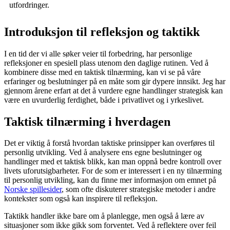
utfordringer.
Introduksjon til refleksjon og taktikk
I en tid der vi alle søker veier til forbedring, har personlige
refleksjoner en spesiell plass utenom den daglige rutinen. Ved å
kombinere disse med en taktisk tilnærming, kan vi se på våre
erfaringer og beslutninger på en måte som gir dypere innsikt. Jeg har
gjennom årene erfart at det å vurdere egne handlinger strategisk kan
være en uvurderlig ferdighet, både i privatlivet og i yrkeslivet.
Taktisk tilnærming i hverdagen
Det er viktig å forstå hvordan taktiske prinsipper kan overføres til
personlig utvikling. Ved å analysere ens egne beslutninger og
handlinger med et taktisk blikk, kan man oppnå bedre kontroll over
livets uforutsigbarheter. For de som er interessert i en ny tilnærming
til personlig utvikling, kan du finne mer informasjon om emnet på
Norske spillesider
, som ofte diskuterer strategiske metoder i andre
kontekster som også kan inspirere til refleksjon.
Taktikk handler ikke bare om å planlegge, men også å lære av
situasjoner som ikke gikk som forventet. Ved å reflektere over feil