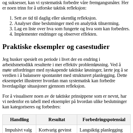
og suksesser, kan vi systematisk forbedre våre fremgangsmåter. Her
er noen trinn for å utforske taktisk refleksjon:
Sett av tid til daglig eller ukentlig refleksjon.
Analyser dine beslutninger med en analytisk tilnærming.
Lag en liste over hva som fungerte og hva som kan forbedres.
Implementer endringer og observer effekten.
Praktiske eksempler og casestudier
Jeg husker spesielt en periode i livet der en endring i
arbeidsmetodikk resulterte i mer effektiv problemløsning. Ved å
møte utfordringer med nyskapende taktiske løsninger, lærte jeg å se
verdien i å balansere spontanitet med strukturert planlegging. Dette
eksempelet illustrerer hvordan man systematisk kan forbedre
hverdagslige situasjoner gjennom refleksjon.
For å visualisere noen av de taktiske prinsippene som er nevnt, har
vi nedenfor en tabell med eksempler på hvordan ulike beslutninger
kan kategoriseres og forbedres:
Handling
Resultat
Forbedringspotensial
Impulsivt valg
Kortvarig gevinst
Langsiktig planlegging