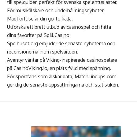
till spelguider, perfekt för svenska spelentusiaster.
För musikälskare och underhållningsnyheter,
MadForIt.se
är din go-to källa.
Utforska ett brett utbud av casinospel och hitta
dina favoriter på
Spill.Casino
.
Spelhuset.org
erbjuder de senaste nyheterna och
recensionerna inom spelvärlden.
Äventyr väntar på Viking-inspirerade casinospelare
på
CasinoViking.io
, en plats fylld med spänning.
För sportfans som älskar data,
MatchLineups.com
ger dig de senaste uppsättningarna och statistiken.