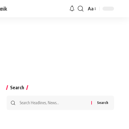
knik
Aa
Search
Search
for: