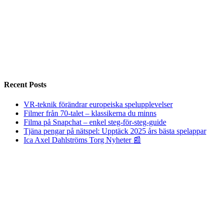
Recent Posts
VR-teknik förändrar europeiska spelupplevelser
Filmer från 70-talet – klassikerna du minns
Filma på Snapchat – enkel steg-för-steg-guide
Tjäna pengar på nätspel: Upptäck 2025 års bästa spelappar
Ica Axel Dahlströms Torg Nyheter 📰