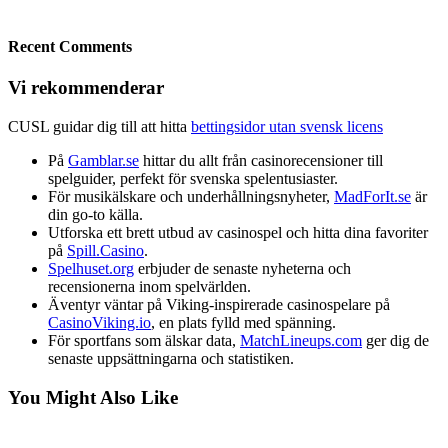
Recent Comments
Vi rekommenderar
CUSL guidar dig till att hitta
bettingsidor utan svensk licens
På
Gamblar.se
hittar du allt från casinorecensioner till
spelguider, perfekt för svenska spelentusiaster.
För musikälskare och underhållningsnyheter,
MadForIt.se
är
din go-to källa.
Utforska ett brett utbud av casinospel och hitta dina favoriter
på
Spill.Casino
.
Spelhuset.org
erbjuder de senaste nyheterna och
recensionerna inom spelvärlden.
Äventyr väntar på Viking-inspirerade casinospelare på
CasinoViking.io
, en plats fylld med spänning.
För sportfans som älskar data,
MatchLineups.com
ger dig de
senaste uppsättningarna och statistiken.
You Might Also Like