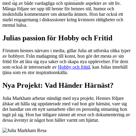
med sig av både vardagliga och spännande aspekter av sitt liv.
Många följare ser upp till henne för hennes stil, humor och
insiktsfulla kommentarer om aktuella ämnen. Hon har också ett
starkt engagemang i diskussioner kring kvinnors rättigheter och
mental hälsa.
Julias passion för Hobby och Fritid
Förutom hennes närvaro i media, gillar Julia att utforska olika typer
av hobbyer. Från matlagning till konst, hon gör det mesta av sin
fritid för att lära sig nya saker och skapa nya upplevelser. För dem
som också är intresserade av
Hobby och fritid
, kan Julias innehåll
tjäna som en stor inspirationskälla.
Nya Projekt: Vad Händer Härnäst?
Julia Markham arbetar ständigt med nya projekt. Hennes följare
älskar att hålla sig uppdaterade med vad hon gör härnäst, vare sig
det handlar om ett nytt samarbete eller en personlig utmaning hon
tagit på sig. Hon har tidigare nämnt att resor och dokumentering av
dessa äventyr är något hon håller varmt om hjärtat.