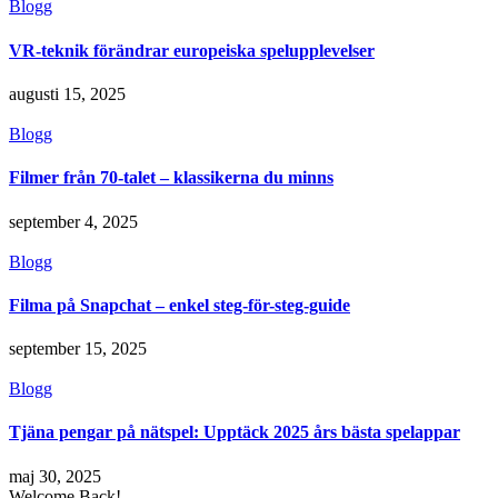
Blogg
VR-teknik förändrar europeiska spelupplevelser
augusti 15, 2025
Blogg
Filmer från 70-talet – klassikerna du minns
september 4, 2025
Blogg
Filma på Snapchat – enkel steg-för-steg-guide
september 15, 2025
Blogg
Tjäna pengar på nätspel: Upptäck 2025 års bästa spelappar
maj 30, 2025
Welcome Back!