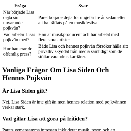
Fråga
Svar
När började Lisa
dejta sin
Paret började dejta för ungefär tre år sedan efter
nuvarande
att ha träffats på en musikfestival.
pojkvän?
Vad arbetar Lisas
Han är musikproducent och har arbetat med
pojkvän med?
flera stora artister.
Både Lisa och hennes pojkvän försöker hålla sitt
Hur hanterar de
privatliv skyddat från media samtidigt som de
offentlig press?
stöttar varandras karriärer.
Vanliga Frågor Om Lisa Siden Och
Hennes Pojkvän
Är Lisa Siden gift?
Nej, Lisa Siden är inte gift än men hennes relation med pojkvännen
verkar stark.
Vad gillar Lisa att göra på fritiden?
Parets gemensamma intressen inkluderar musik, resor, och att