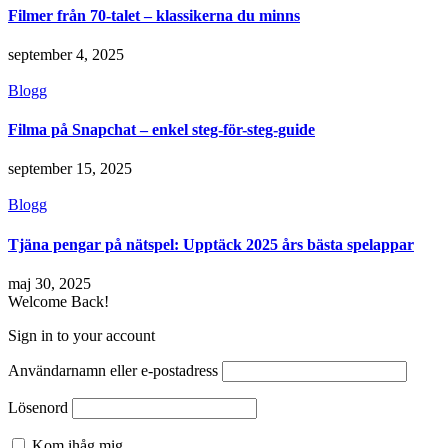
Filmer från 70-talet – klassikerna du minns
september 4, 2025
Blogg
Filma på Snapchat – enkel steg-för-steg-guide
september 15, 2025
Blogg
Tjäna pengar på nätspel: Upptäck 2025 års bästa spelappar
maj 30, 2025
Welcome Back!
Sign in to your account
Användarnamn eller e-postadress
Lösenord
Kom ihåg mig