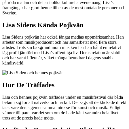
på röda mattan och deltar i olika kulturella evenemang. Lisa’s
framgångar har gjort henne till en av de mest omtalade personerna i
Sverige.
Lisa Sidens Kända Pojkvän
Lisa Sidens pojkvän har också fångat medias uppmärksamhet. Han
arbetar som musikproducent och har samarbetat med flera stora
artister. Trots sin bakgrund inom musiken har han hållit en relativt
låg profil jämfört med Lisa’s offentliga liv. Deras relation är stabil
och har varat i flera år, vilket många beundrar i dagens snabba
kändisvärld.
Hur De Träffades
Lisa och hennes pojkvän träffades under en musikfestival där båda
befann sig för att nätverka och ha kul. Det sägs att de klickade direkt
tack vare deras gemensamma intresse för konst och musik. Enligt
vänner till paret var det som om de hade känt varandra hela livet
trots att de precis hade mötts.