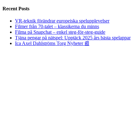
Recent Posts
VR-teknik förändrar europeiska spelupplevelser
Filmer från 70-talet – klassikerna du minns
Filma på Snapchat – enkel steg-för-steg-guide
Tjäna pengar på nätspel: Upptäck 2025 års bästa spelappar
Ica Axel Dahlströms Torg Nyheter 📰