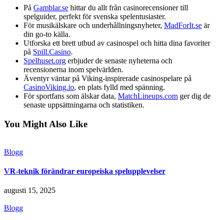
På
Gamblar.se
hittar du allt från casinorecensioner till
spelguider, perfekt för svenska spelentusiaster.
För musikälskare och underhållningsnyheter,
MadForIt.se
är
din go-to källa.
Utforska ett brett utbud av casinospel och hitta dina favoriter
på
Spill.Casino
.
Spelhuset.org
erbjuder de senaste nyheterna och
recensionerna inom spelvärlden.
Äventyr väntar på Viking-inspirerade casinospelare på
CasinoViking.io
, en plats fylld med spänning.
För sportfans som älskar data,
MatchLineups.com
ger dig de
senaste uppsättningarna och statistiken.
You Might Also Like
Blogg
VR-teknik förändrar europeiska spelupplevelser
augusti 15, 2025
Blogg