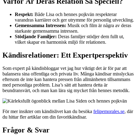
Varför Är Deras Relation Så Speciell?
Respekt:
Både Lisa och hennes pojkvän respekterar
varandras karriärer och ger utrymme för personlig utveckling.
Gemensamma Intressen:
Musik och film är några av deras
starkaste gemensamma intressen.
Stödjande Familjer:
Deras familjer stödjer dem fullt ut,
vilket skapar en harmonisk miljö för relationen.
Kändisrelationer: Ett Expertperspektiv
Som expert på kändisbloggar vet jag hur viktigt det är för par att
balansera sina offentliga och privata liv. Många kändisar misslyckas
eftersom de inte kan hantera pressen från allmänheten tillsammans
med personliga problem. Lisa’s sätt att hantera detta är
beundransvärt, och man kan lära sig mycket från hennes metodik.
För mer insikter om kändislivet kan du besöka
felipemorales.se
, där
du hittar fler artiklar om din favoritkändisar.
Frågor & Svar