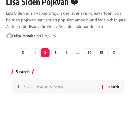
Lisa Siden Pojkvän ❤️
Lisa Siden är en välkänd figur i den svenska nöjesvärlden, och
hennes pojkvän har varit ett populärt ämne bland fans och följare.
Att följa kändisars kärleksliv är alltid spännande, och
…
Felipe Morales
april 19, 2025
1
2
3
4
…
50
51
Search
Search
for: