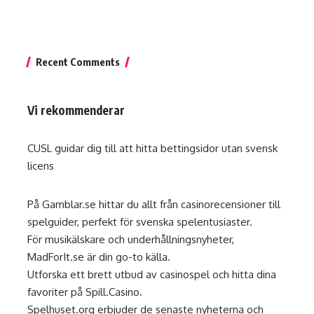
Recent Comments
Vi rekommenderar
CUSL guidar dig till att hitta
bettingsidor utan svensk
licens
På
Gamblar.se
hittar du allt från casinorecensioner till
spelguider, perfekt för svenska spelentusiaster.
För musikälskare och underhållningsnyheter,
MadForIt.se
är din go-to källa.
Utforska ett brett utbud av casinospel och hitta dina
favoriter på
Spill.Casino
.
Spelhuset.org
erbjuder de senaste nyheterna och