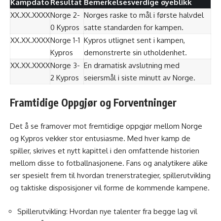
Kampdato
Resultat
Bemerkelsesverdige øyeblikk
XX.XX.XXXX
Norge 2-
Norges raske to mål i første halvdel
0 Kypros
satte standarden for kampen.
XX.XX.XXXX
Norge 1-1
Kypros utlignet sent i kampen,
Kypros
demonstrerte sin utholdenhet.
XX.XX.XXXX
Norge 3-
En dramatisk avslutning med
2 Kypros
seiersmål i siste minutt av Norge.
Framtidige Oppgjør og Forventninger
Det å se framover mot fremtidige oppgjør mellom Norge
og Kypros vekker stor entusiasme. Med hver kamp de
spiller, skrives et nytt kapittel i den omfattende historien
mellom disse to fotballnasjonene. Fans og analytikere alike
ser spesielt frem til hvordan trenerstrategier, spillerutvikling
og taktiske disposisjoner vil forme de kommende kampene.
Spillerutvikling: Hvordan nye talenter fra begge lag vil