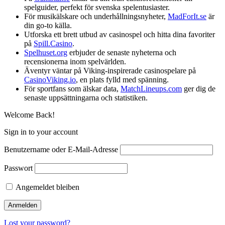
spelguider, perfekt för svenska spelentusiaster.
För musikälskare och underhållningsnyheter,
MadForIt.se
är
din go-to källa.
Utforska ett brett utbud av casinospel och hitta dina favoriter
på
Spill.Casino
.
Spelhuset.org
erbjuder de senaste nyheterna och
recensionerna inom spelvärlden.
Äventyr väntar på Viking-inspirerade casinospelare på
CasinoViking.io
, en plats fylld med spänning.
För sportfans som älskar data,
MatchLineups.com
ger dig de
senaste uppsättningarna och statistiken.
Welcome Back!
Sign in to your account
Benutzername oder E-Mail-Adresse
Passwort
Angemeldet bleiben
Lost your password?